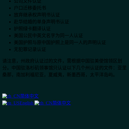
公司文件认证
户口迁移委托书
放弃继承权声明书认证
赴华结婚的单身声明书认证
护照绿卡翻译认证
美国公民中英文名字为同一人认证
美国护照与原中国护照上是同一人的声明认证
无犯罪记录认证
请注意，州政府认证过的文件，需根据中国驻美使馆领区划
分。中国驻洛杉矶领事馆只认证以下几个州认证的文件：亚里
桑那，南加利福尼亚，夏威夷，新墨西哥，太平洋岛屿。
简体中文
English
简体中文