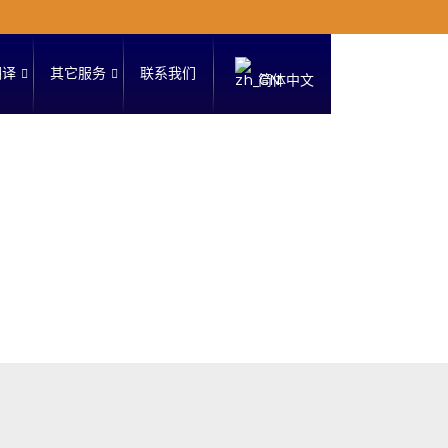
翻译
其它服务
联系我们
简体中文
法
律
服
务
移
民
咨
询
美
国
学
习
美
国
代
孕