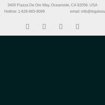
3400 Piazza De Oro Way, Oceanside, CA 92056. USA
ne: 1-626-665-9099 email: info@legalsourc