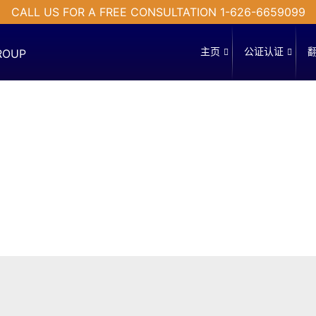
CALL US FOR A FREE CONSULTATION 1-626-6659099
主页
公证认证
关
公
陪
于
证
同
我
翻
州
们
译
务
卿
文
海
档
牙
翻
认
译
证