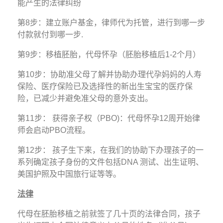
能产生的法律纠纷
第8步：建立账户基金，律师代为托管，进行到哪一步
付款就付到哪一步.
第9步：移植胚胎，代母怀孕（胚胎移植后1-2个月）
第10步：协助准父母了解并协助办理代孕妈妈的人寿
保险、医疗保险已及选择性的
新出生宝宝的医疗保
险，已减少并避免准父
母的意外支出。
第11步： 获得亲子权（PBO)：代母怀孕12周开始律
师会启动PBO流程。
第12步： 孩子生下来，在我们的协助下办理孩子的一
系列确定孩子身份的文件包括DNA
测试、出生证明、
美国护照及中国旅
行证等等。
法律
代母在胚胎移植之前就签了几十页的法律合同，孩子