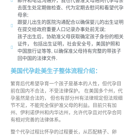
邮件和电话沟通外，我也代替准父母陪同代孕母亲
去医生处定期做检查、代为定期去慰问和看望代孕
母亲;
跟婴儿出生的医院沟通配合以确保婴儿的出生证明
在提交给政府重要人口记录办事处前无误;
孩子出生后，协助准父母获取确定孩子身份的相关
证件， 包括出生证明，社会安全号，美国护照和
中国旅行证等等, 以确保准父母持有完整的带孩子
回中国的法律文件.
美国代孕赴美生子整体流程介绍：
繁育后代希望孕育一个孩子是基本的人性，但代孕目
前在国内不合法，不受法律保护。 在美国多个州，代
孕虽然是合法的， 但也有部分州有法律规定但法规细
节不足，不能完全保护准父母的利益。目前只有加
州、伊利诺伊州和内华达州，允许代孕且对代孕合同
有相对完善的法律体系。
整个代孕过程比怀孕的过程要长，从匹配精子、卵