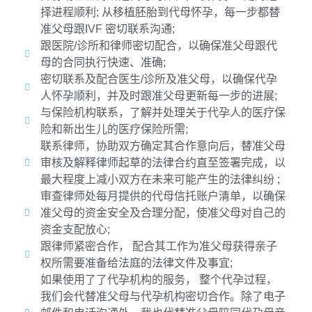
择进程顺利; 从移植胚胎到代母怀孕，每一步都替
准父母跟IVF 密切联系沟通;
跟医院/诊所和律师密切配合，以确保准父母跟代
母的合同执行快速、准确;
密切联系及配合医生/诊所及准父母，以确保代孕
人怀孕顺利，并及时跟准父母更新每一步的进展;
与保险机构联系，了解并处理关于代孕人的医疗保
险和新出生儿的医疗保险所需;
联系律师，协助双方确定其合作意向后，替准父母
审核及解释律师起草的法律合约直至签署完成，以
最大程度上减小双方在未来可能产生的法律纠纷 ;
审查律师处每月提供的代母信托账户清单，以确保
准父母的资金安全及合理分配，使准父母对自己的
资金支配放心;
跟律师紧密合作， 配合其工作为准父母获得亲子
权所需要准备给法庭的法律文件及事宜;
如果使用了了代孕机构的服务， 整个代孕过程，
我们会代替准父母与代孕机构密切合作。除了电子